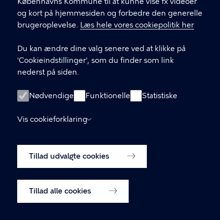
Københavns Kommune til at kunne vise fx videoer
KONTAKT
og kort på hjemmesiden og forbedre den generelle
brugeroplevelse.
Læs hele vores cookiepolitik her
Klima-, Miljø og Teknikforvaltningen
Du kan ændre dine valg senere ved at klikke på
klimaogbyudvikling@kk.dk
'Cookieindstillinger', som du finder som link
nederst på siden.
LINKS
Nødvendige
Funktionelle
Statistiske
Presse
Vis cookieforklaring
Tilgængelighedserklæring
Tillad udvalgte cookies
Cookiepolitik
Cookieindstillinger
Tillad alle cookies