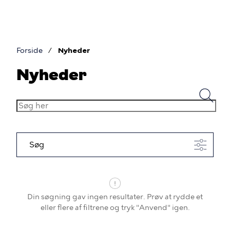
Gå
til
hovedindhold
Forside
Nyheder
Brødkrumme
Nyheder
SØG
HER
Søg
Din søgning gav ingen resultater. Prøv at rydde et
eller flere af filtrene og tryk "Anvend" igen.