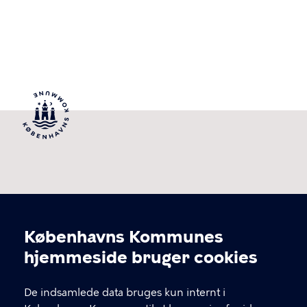
Københavns Kommunes
Cookieindstillinger
hjemmeside bruger cookies
Klima
De indsamlede data bruges kun internt i